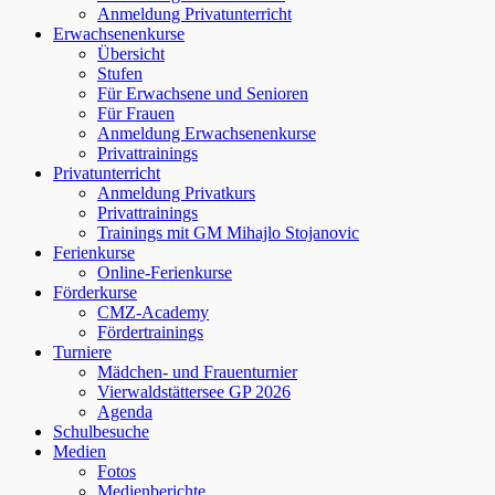
Anmeldung Privatunterricht
Erwachsenenkurse
Übersicht
Stufen
Für Erwachsene und Senioren
Für Frauen
Anmeldung Erwachsenenkurse
Privattrainings
Privatunterricht
Anmeldung Privatkurs
Privattrainings
Trainings mit GM Mihajlo Stojanovic
Ferienkurse
Online-Ferienkurse
Förderkurse
CMZ-Academy
Fördertrainings
Turniere
Mädchen- und Frauenturnier
Vierwaldstättersee GP 2026
Agenda
Schulbesuche
Medien
Fotos
Medienberichte