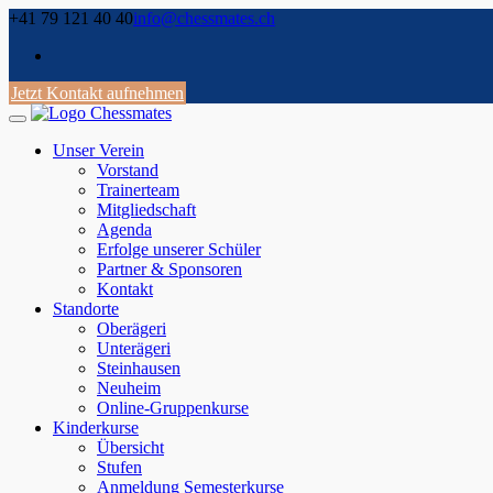
Skip
+41 79 121 40 40
info@chessmates.ch
to
content
Jetzt Kontakt aufnehmen
Unser Verein
Vorstand
Trainerteam
Mitgliedschaft
Agenda
Erfolge unserer Schüler
Partner & Sponsoren
Kontakt
Standorte
Oberägeri
Unterägeri
Steinhausen
Neuheim
Online-Gruppenkurse
Kinderkurse
Übersicht
Stufen
Anmeldung Semesterkurse