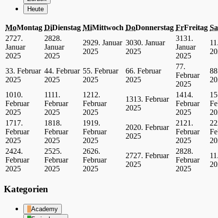
Heute
Mo
Montag
Di
Dienstag
Mi
Mittwoch
Do
Donnerstag
Fr
Freitag
Sa
27
27.
28
28.
31
31.
29
29. Januar
30
30. Januar
1
1
Januar
Januar
Januar
2025
2025
20
2025
2025
2025
7
7.
3
3. Februar
4
4. Februar
5
5. Februar
6
6. Februar
8
8
Februar
2025
2025
2025
2025
20
2025
10
10.
11
11.
12
12.
14
14.
15
13
13. Februar
Februar
Februar
Februar
Februar
Fe
2025
2025
2025
2025
2025
20
17
17.
18
18.
19
19.
21
21.
22
20
20. Februar
Februar
Februar
Februar
Februar
Fe
2025
2025
2025
2025
2025
20
24
24.
25
25.
26
26.
28
28.
27
27. Februar
1
1
Februar
Februar
Februar
Februar
2025
20
2025
2025
2025
2025
Kategorien
Academy