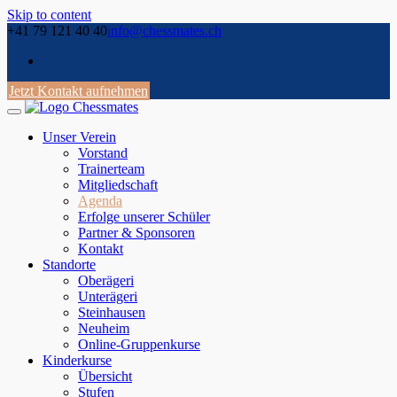
Skip to content
+41 79 121 40 40
info@chessmates.ch
Jetzt Kontakt aufnehmen
Unser Verein
Vorstand
Trainerteam
Mitgliedschaft
Agenda
Erfolge unserer Schüler
Partner & Sponsoren
Kontakt
Standorte
Oberägeri
Unterägeri
Steinhausen
Neuheim
Online-Gruppenkurse
Kinderkurse
Übersicht
Stufen