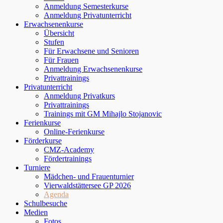
Anmeldung Semesterkurse
Anmeldung Privatunterricht
Erwachsenenkurse
Übersicht
Stufen
Für Erwachsene und Senioren
Für Frauen
Anmeldung Erwachsenenkurse
Privattrainings
Privatunterricht
Anmeldung Privatkurs
Privattrainings
Trainings mit GM Mihajlo Stojanovic
Ferienkurse
Online-Ferienkurse
Förderkurse
CMZ-Academy
Fördertrainings
Turniere
Mädchen- und Frauenturnier
Vierwaldstättersee GP 2026
Agenda
Schulbesuche
Medien
Fotos