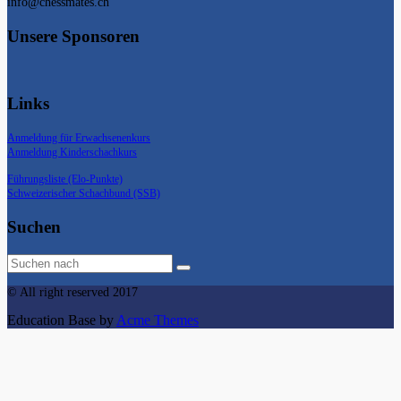
info@chessmates.ch
Unsere Sponsoren
Links
Anmeldung für Erwachsenenkurs
Anmeldung Kinderschachkurs
Führungsliste (Elo-Punkte)
Schweizerischer Schachbund (SSB)
Suchen
© All right reserved 2017
Education Base by
Acme Themes