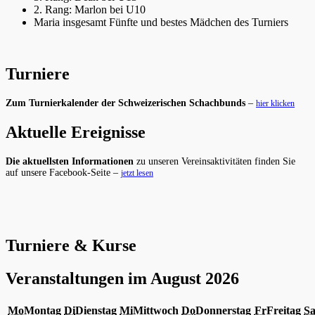
2. Rang: Marlon bei U10
Maria insgesamt Fünfte und bestes Mädchen des Turniers
Turniere
Zum Turnierkalender der Schweizerischen Schachbunds
–
hier klicken
Aktuelle Ereignisse
Die aktuellsten Informationen
zu unseren Vereinsaktivitäten finden Sie
auf unsere Facebook-Seite –
jetzt lesen
Turniere & Kurse
Veranstaltungen im August 2026
Mo
Montag
Di
Dienstag
Mi
Mittwoch
Do
Donnerstag
Fr
Freitag
S