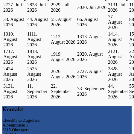
27
27. Juli
28
28. Juli
29
29. Juli
31
31. Juli
1
1
30
30. Juli 2026
2026
2026
2026
2026
20
7
7.
3
3. August
4
4. August
5
5. August
6
6. August
8
8
August
2026
2026
2026
2026
20
2026
10
10.
11
11.
14
14.
15
12
12.
13
13. August
August
August
August
Au
August 2026
2026
2026
2026
2026
20
17
17.
18
18.
21
21.
22
19
19.
20
20. August
August
August
August
Au
August 2026
2026
2026
2026
2026
20
24
24.
25
25.
28
28.
29
26
26.
27
27. August
August
August
August
Au
August 2026
2026
2026
2026
2026
20
31
31.
1
1.
2
2.
4
4.
5
5
3
3. September
August
September
September
September
Se
2026
2026
2026
2026
2026
20
Kontakt
ChessMates Zugerland
Alosenstrasse 1
6315 Oberägeri