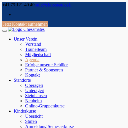
Skip
+41 79 121 40 40
info@chessmates.ch
to
content
Jetzt Kontakt aufnehmen
Unser Verein
Vorstand
Trainerteam
Mitgliedschaft
Agenda
Erfolge unserer Schüler
Partner & Sponsoren
Kontakt
Standorte
Oberägeri
Unterägeri
Steinhausen
Neuheim
Online-Gruppenkurse
Kinderkurse
Übersicht
Stufen
Anmeldung Semesterkurse