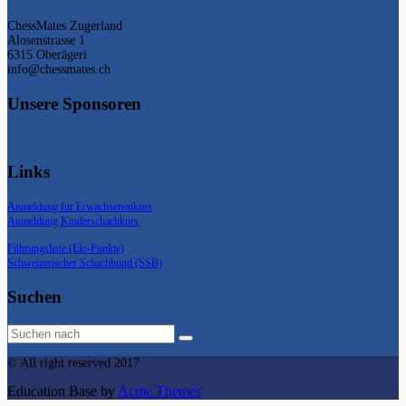
ChessMates Zugerland
Alosenstrasse 1
6315 Oberägeri
info@chessmates.ch
Unsere Sponsoren
Links
Anmeldung für Erwachsenenkurs
Anmeldung Kinderschachkurs
Führungsliste (Elo-Punkte)
Schweizerischer Schachbund (SSB)
Suchen
© All right reserved 2017
Education Base by
Acme Themes