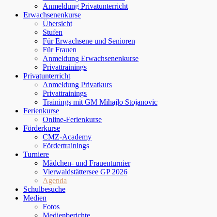
Anmeldung Privatunterricht
Erwachsenenkurse
Übersicht
Stufen
Für Erwachsene und Senioren
Für Frauen
Anmeldung Erwachsenenkurse
Privattrainings
Privatunterricht
Anmeldung Privatkurs
Privattrainings
Trainings mit GM Mihajlo Stojanovic
Ferienkurse
Online-Ferienkurse
Förderkurse
CMZ-Academy
Fördertrainings
Turniere
Mädchen- und Frauenturnier
Vierwaldstättersee GP 2026
Agenda
Schulbesuche
Medien
Fotos
Medienberichte