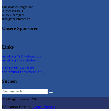
ChessMates Zugerland
Alosenstrasse 1
6315 Oberägeri
info@chessmates.ch
Unsere Sponsoren
Links
Anmeldung für Erwachsenenkurs
Anmeldung Kinderschachkurs
Führungsliste (Elo-Punkte)
Schweizerischer Schachbund (SSB)
Suchen
© All right reserved 2017
Education Base by
Acme Themes