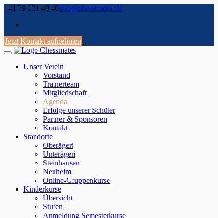
Skip
+41 79 121 40 40
info@chessmates.ch
to
content
Jetzt Kontakt aufnehmen
Unser Verein
Vorstand
Trainerteam
Mitgliedschaft
Agenda
Erfolge unserer Schüler
Partner & Sponsoren
Kontakt
Standorte
Oberägeri
Unterägeri
Steinhausen
Neuheim
Online-Gruppenkurse
Kinderkurse
Übersicht
Stufen
Anmeldung Semesterkurse