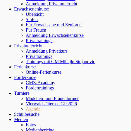
Anmeldung Privatunterricht
Erwachsenenkurse
Übersicht
Stufen
Für Erwachsene und Senioren
Für Frauen
Anmeldung Erwachsenenkurse
Privattrainings
Privatunterricht
Anmeldung Privatkurs
Privattrainings
Trainings mit GM Mihajlo Stojanovic
Ferienkurse
Online-Ferienkurse
Förderkurse
CMZ-Academy
Fördertrainings
Turniere
Mädchen- und Frauenturnier
Vierwaldstättersee GP 2026
Agenda
Schulbesuche
Medien
Fotos
Medienberichte