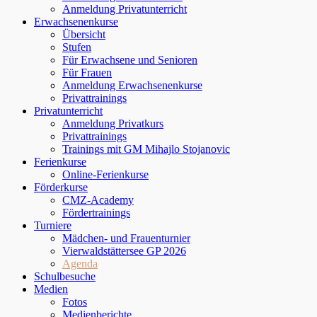
Anmeldung Privatunterricht
Erwachsenenkurse
Übersicht
Stufen
Für Erwachsene und Senioren
Für Frauen
Anmeldung Erwachsenenkurse
Privattrainings
Privatunterricht
Anmeldung Privatkurs
Privattrainings
Trainings mit GM Mihajlo Stojanovic
Ferienkurse
Online-Ferienkurse
Förderkurse
CMZ-Academy
Fördertrainings
Turniere
Mädchen- und Frauenturnier
Vierwaldstättersee GP 2026
Agenda
Schulbesuche
Medien
Fotos
Medienberichte