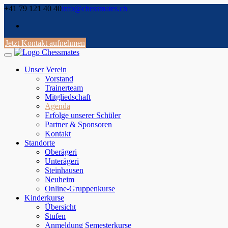
Skip
+41 79 121 40 40
info@chessmates.ch
to
content
Jetzt Kontakt aufnehmen
Unser Verein
Vorstand
Trainerteam
Mitgliedschaft
Agenda
Erfolge unserer Schüler
Partner & Sponsoren
Kontakt
Standorte
Oberägeri
Unterägeri
Steinhausen
Neuheim
Online-Gruppenkurse
Kinderkurse
Übersicht
Stufen
Anmeldung Semesterkurse