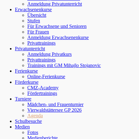
Anmeldung Privatunterricht
Erwachsenenkurse
Übersicht
Stufen
Für Erwachsene und Senioren
Für Frauen
Anmeldung Erwachsenenkurse
Privattrainings
Privatunterricht
Anmeldung Privatkurs
Privattrainings
Trainings mit GM Mihajlo Stojanovic
Ferienkurse
Online-Ferienkurse
Förderkurse
CMZ-Academy
Fördertrainings
Turniere
Mädchen- und Frauenturnier
Vierwaldstättersee GP 2026
Agenda
Schulbesuche
Medien
Fotos
Medienberichte