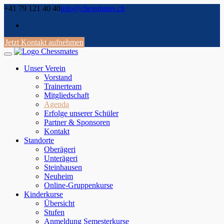
Skip
+41 79 121 40 40
info@chessmates.ch
to
content
Jetzt Kontakt aufnehmen
Unser Verein
Vorstand
Trainerteam
Mitgliedschaft
Agenda
Erfolge unserer Schüler
Partner & Sponsoren
Kontakt
Standorte
Oberägeri
Unterägeri
Steinhausen
Neuheim
Online-Gruppenkurse
Kinderkurse
Übersicht
Stufen
Anmeldung Semesterkurse