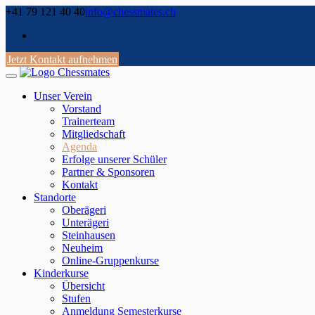
Skip
+41 79 121 40 40
info@chessmates.ch
to
content
Jetzt Kontakt aufnehmen
Unser Verein
Vorstand
Trainerteam
Mitgliedschaft
Agenda
Erfolge unserer Schüler
Partner & Sponsoren
Kontakt
Standorte
Oberägeri
Unterägeri
Steinhausen
Neuheim
Online-Gruppenkurse
Kinderkurse
Übersicht
Stufen
Anmeldung Semesterkurse