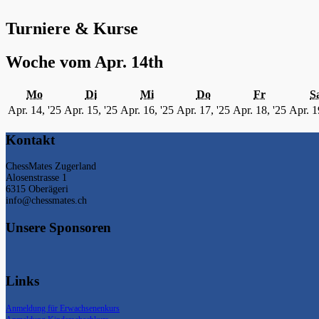
Turniere & Kurse
Woche vom Apr. 14th
Montag
Dienstag
Mittwoch
Donnerstag
Freitag
Mo
Di
Mi
Do
Fr
S
14.
15.
16.
17.
18.
Apr. 14, '25
Apr. 15, '25
Apr. 16, '25
Apr. 17, '25
Apr. 18, '25
Apr. 1
April
April
April
April
April
2025
2025
2025
2025
2025
Kontakt
ChessMates Zugerland
Alosenstrasse 1
6315 Oberägeri
info@chessmates.ch
Unsere Sponsoren
Links
Anmeldung für Erwachsenenkurs