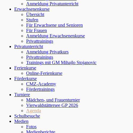
Anmeldung Privatunterricht
Erwachsenenkurse
Übersicht
Stufen
Für Erwachsene und Senioren
Für Frauen
Anmeldung Erwachsenenkurse
Privattrainings
Privatunterricht
Anmeldung Privatkurs
Privattrainings
Trainings mit GM Mihajlo Stojanovic
Ferienkurse
Online-Ferienkurse
Förderkurse
CMZ-Academy
Fördertrainings
Turniere
Mädchen- und Frauenturnier
Vierwaldstättersee GP 2026
Agenda
Schulbesuche
Medien
Fotos
Medienberichte