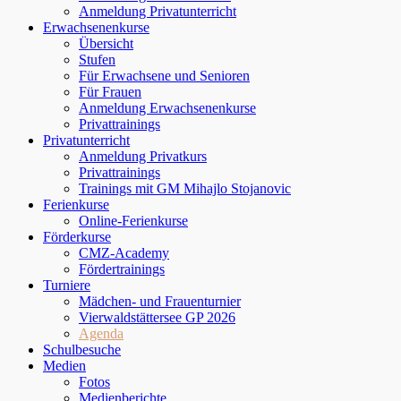
Anmeldung Privatunterricht
Erwachsenenkurse
Übersicht
Stufen
Für Erwachsene und Senioren
Für Frauen
Anmeldung Erwachsenenkurse
Privattrainings
Privatunterricht
Anmeldung Privatkurs
Privattrainings
Trainings mit GM Mihajlo Stojanovic
Ferienkurse
Online-Ferienkurse
Förderkurse
CMZ-Academy
Fördertrainings
Turniere
Mädchen- und Frauenturnier
Vierwaldstättersee GP 2026
Agenda
Schulbesuche
Medien
Fotos
Medienberichte