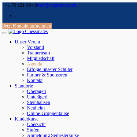
Skip
+41 79 121 40 40
info@chessmates.ch
to
content
Jetzt Kontakt aufnehmen
Unser Verein
Vorstand
Trainerteam
Mitgliedschaft
Agenda
Erfolge unserer Schüler
Partner & Sponsoren
Kontakt
Standorte
Oberägeri
Unterägeri
Steinhausen
Neuheim
Online-Gruppenkurse
Kinderkurse
Übersicht
Stufen
Anmeldung Semesterkurse