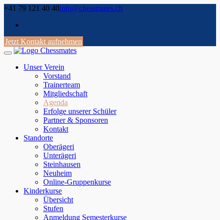
Skip
+41 79 121 40 40
info@chessmates.ch
to
content
Jetzt Kontakt aufnehmen
Unser Verein
Vorstand
Trainerteam
Mitgliedschaft
Agenda
Erfolge unserer Schüler
Partner & Sponsoren
Kontakt
Standorte
Oberägeri
Unterägeri
Steinhausen
Neuheim
Online-Gruppenkurse
Kinderkurse
Übersicht
Stufen
Anmeldung Semesterkurse