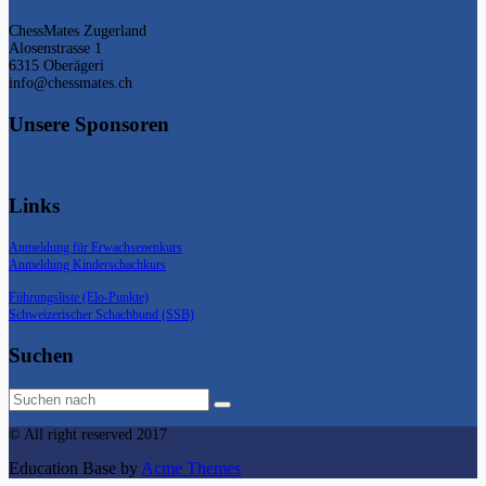
ChessMates Zugerland
Alosenstrasse 1
6315 Oberägeri
info@chessmates.ch
Unsere Sponsoren
Links
Anmeldung für Erwachsenenkurs
Anmeldung Kinderschachkurs
Führungsliste (Elo-Punkte)
Schweizerischer Schachbund (SSB)
Suchen
© All right reserved 2017
Education Base by
Acme Themes