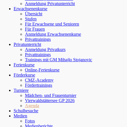
Anmeldung Privatunterricht
Erwachsenenkurse
Übersicht
Stufen
Für Erwachsene und Senioren
Für Frauen
Anmeldung Erwachsenenkurse
Privattrainings
Privatunterricht
Anmeldung Privatkurs
Privattrainings
Trainings mit GM Mihajlo Stojanovic
Ferienkurse
Online-Ferienkurse
Förderkurse
CMZ-Academy
Fördertrainings
Turniere
Mädchen- und Frauenturnier
Vierwaldstättersee GP 2026
Agenda
Schulbesuche
Medien
Fotos
Medienberichte