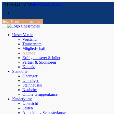
Skip
+41 79 121 40 40
info@chessmates.ch
to
content
Jetzt Kontakt aufnehmen
Unser Verein
Vorstand
Trainerteam
Mitgliedschaft
Agenda
Erfolge unserer Schüler
Partner & Sponsoren
Kontakt
Standorte
Oberägeri
Unterägeri
Steinhausen
Neuheim
Online-Gruppenkurse
Kinderkurse
Übersicht
Stufen
Anmeldung Semesterkurse