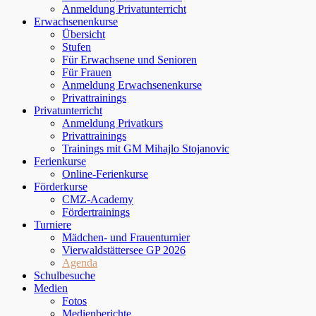
Anmeldung Privatunterricht
Erwachsenenkurse
Übersicht
Stufen
Für Erwachsene und Senioren
Für Frauen
Anmeldung Erwachsenenkurse
Privattrainings
Privatunterricht
Anmeldung Privatkurs
Privattrainings
Trainings mit GM Mihajlo Stojanovic
Ferienkurse
Online-Ferienkurse
Förderkurse
CMZ-Academy
Fördertrainings
Turniere
Mädchen- und Frauenturnier
Vierwaldstättersee GP 2026
Agenda
Schulbesuche
Medien
Fotos
Medienberichte