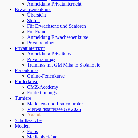
Anmeldung Privatunterricht
Erwachsenenkurse
Übersicht
Stufen
Für Erwachsene und Senioren
Für Frauen
Anmeldung Erwachsenenkurse
Privattrainings
Privatunterricht
Anmeldung Privatkurs
Privattrainings
Trainings mit GM Mihajlo Stojanovic
Ferienkurse
Online-Ferienkurse
Förderkurse
CMZ-Academy
Fördertrainings
Turniere
Mädchen- und Frauenturnier
Vierwaldstättersee GP 2026
Agenda
Schulbesuche
Medien
Fotos
Medienberichte