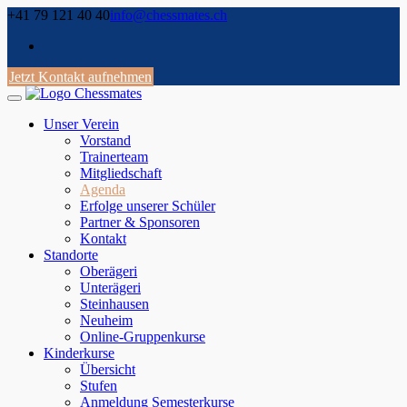
Skip
+41 79 121 40 40
info@chessmates.ch
to
content
Jetzt Kontakt aufnehmen
Unser Verein
Vorstand
Trainerteam
Mitgliedschaft
Agenda
Erfolge unserer Schüler
Partner & Sponsoren
Kontakt
Standorte
Oberägeri
Unterägeri
Steinhausen
Neuheim
Online-Gruppenkurse
Kinderkurse
Übersicht
Stufen
Anmeldung Semesterkurse