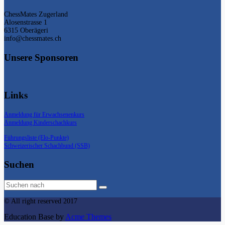
ChessMates Zugerland
Alosenstrasse 1
6315 Oberägeri
info@chessmates.ch
Unsere Sponsoren
Links
Anmeldung für Erwachsenenkurs
Anmeldung Kinderschachkurs
Führungsliste (Elo-Punkte)
Schweizerischer Schachbund (SSB)
Suchen
© All right reserved 2017
Education Base by
Acme Themes