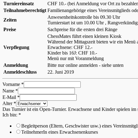
Turniereinsatz
CHF 10.- (bei Anmeldung vor Ort zu bezahle
Teilnahmeberechtigt
Familienangehörige eines Vereinsmitglieds od
Anwesenheitskontrolle bis 09.30 Uhr
Zeiten
Turnierstart ist um 10.00 Uhr , Rangverkündig
Preise
Sachpreise für die ersten drei Ränge
ChessMates führt einen kleinen Kiosk
Während der Mittagszeit bieten wir ein Menü a
Verpflegung
Erwachsene: CHF 12.-
Kinder bis 16J: CHF 10.-
Menü nur mit Voranmeldung
Anmeldung
Bitte nur online anmelden - siehe unten
Anmeldeschluss
22. Juni 2019
Vorname
*
Name
*
E-Mail
*
Alter
*
Das Turnier ist ein Open-Turnier. Erwachsene und Kinder spielen im 
Ich bin:
*
Begleitperson (Eltern, Geschwister usw.) eines Vereinsmitgl
TeilnehmerIn eines Erwachsenenkurses