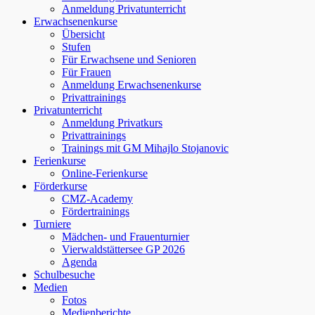
Anmeldung Privatunterricht
Erwachsenenkurse
Übersicht
Stufen
Für Erwachsene und Senioren
Für Frauen
Anmeldung Erwachsenenkurse
Privattrainings
Privatunterricht
Anmeldung Privatkurs
Privattrainings
Trainings mit GM Mihajlo Stojanovic
Ferienkurse
Online-Ferienkurse
Förderkurse
CMZ-Academy
Fördertrainings
Turniere
Mädchen- und Frauenturnier
Vierwaldstättersee GP 2026
Agenda
Schulbesuche
Medien
Fotos
Medienberichte