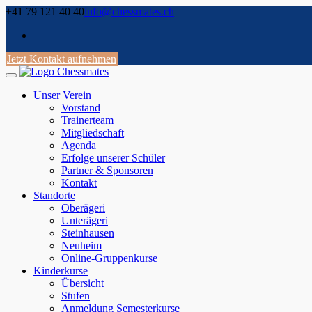
Skip
+41 79 121 40 40
info@chessmates.ch
to
content
Jetzt Kontakt aufnehmen
Unser Verein
Vorstand
Trainerteam
Mitgliedschaft
Agenda
Erfolge unserer Schüler
Partner & Sponsoren
Kontakt
Standorte
Oberägeri
Unterägeri
Steinhausen
Neuheim
Online-Gruppenkurse
Kinderkurse
Übersicht
Stufen
Anmeldung Semesterkurse