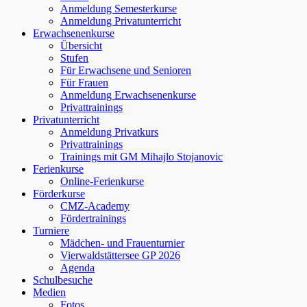
Anmeldung Semesterkurse
Anmeldung Privatunterricht
Erwachsenenkurse
Übersicht
Stufen
Für Erwachsene und Senioren
Für Frauen
Anmeldung Erwachsenenkurse
Privattrainings
Privatunterricht
Anmeldung Privatkurs
Privattrainings
Trainings mit GM Mihajlo Stojanovic
Ferienkurse
Online-Ferienkurse
Förderkurse
CMZ-Academy
Fördertrainings
Turniere
Mädchen- und Frauenturnier
Vierwaldstättersee GP 2026
Agenda
Schulbesuche
Medien
Fotos