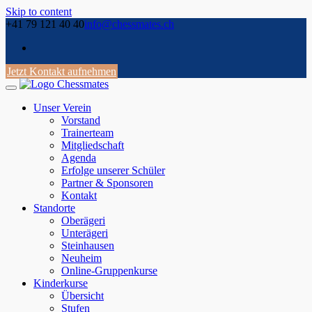
Skip to content
+41 79 121 40 40
info@chessmates.ch
Jetzt Kontakt aufnehmen
Unser Verein
Vorstand
Trainerteam
Mitgliedschaft
Agenda
Erfolge unserer Schüler
Partner & Sponsoren
Kontakt
Standorte
Oberägeri
Unterägeri
Steinhausen
Neuheim
Online-Gruppenkurse
Kinderkurse
Übersicht
Stufen