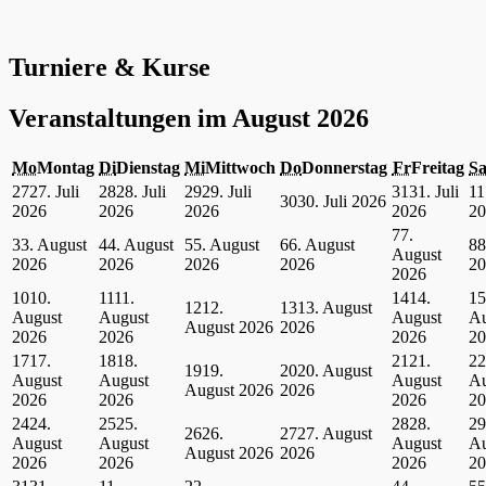
Turniere & Kurse
Veranstaltungen im August 2026
Mo
Montag
Di
Dienstag
Mi
Mittwoch
Do
Donnerstag
Fr
Freitag
S
27
27. Juli
28
28. Juli
29
29. Juli
31
31. Juli
1
1
30
30. Juli 2026
2026
2026
2026
2026
20
7
7.
3
3. August
4
4. August
5
5. August
6
6. August
8
8
August
2026
2026
2026
2026
20
2026
10
10.
11
11.
14
14.
15
12
12.
13
13. August
August
August
August
Au
August 2026
2026
2026
2026
2026
20
17
17.
18
18.
21
21.
22
19
19.
20
20. August
August
August
August
Au
August 2026
2026
2026
2026
2026
20
24
24.
25
25.
28
28.
29
26
26.
27
27. August
August
August
August
Au
August 2026
2026
2026
2026
2026
20