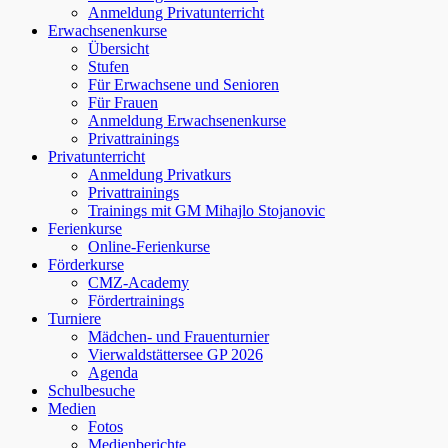
Anmeldung Privatunterricht
Erwachsenenkurse
Übersicht
Stufen
Für Erwachsene und Senioren
Für Frauen
Anmeldung Erwachsenenkurse
Privattrainings
Privatunterricht
Anmeldung Privatkurs
Privattrainings
Trainings mit GM Mihajlo Stojanovic
Ferienkurse
Online-Ferienkurse
Förderkurse
CMZ-Academy
Fördertrainings
Turniere
Mädchen- und Frauenturnier
Vierwaldstättersee GP 2026
Agenda
Schulbesuche
Medien
Fotos
Medienberichte