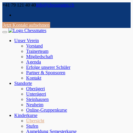
Skip
+41 79 121 40 40
info@chessmates.ch
to
content
Jetzt Kontakt aufnehmen
Unser Verein
Vorstand
Trainerteam
Mitgliedschaft
Agenda
Erfolge unserer Schüler
Partner & Sponsoren
Kontakt
Standorte
Oberägeri
Unterägeri
Steinhausen
Neuheim
Online-Gruppenkurse
Kinderkurse
Übersicht
Stufen
Anmeldung Semesterkurse