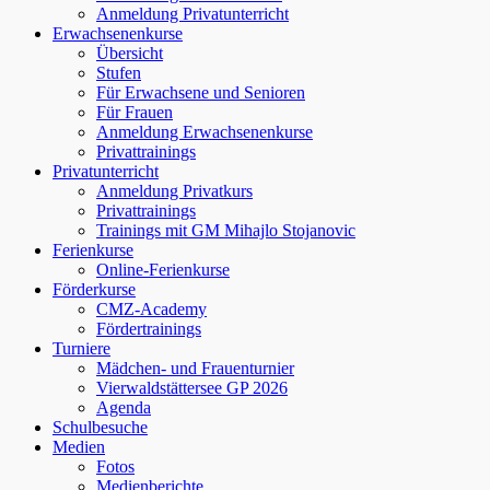
Anmeldung Privatunterricht
Erwachsenenkurse
Übersicht
Stufen
Für Erwachsene und Senioren
Für Frauen
Anmeldung Erwachsenenkurse
Privattrainings
Privatunterricht
Anmeldung Privatkurs
Privattrainings
Trainings mit GM Mihajlo Stojanovic
Ferienkurse
Online-Ferienkurse
Förderkurse
CMZ-Academy
Fördertrainings
Turniere
Mädchen- und Frauenturnier
Vierwaldstättersee GP 2026
Agenda
Schulbesuche
Medien
Fotos
Medienberichte