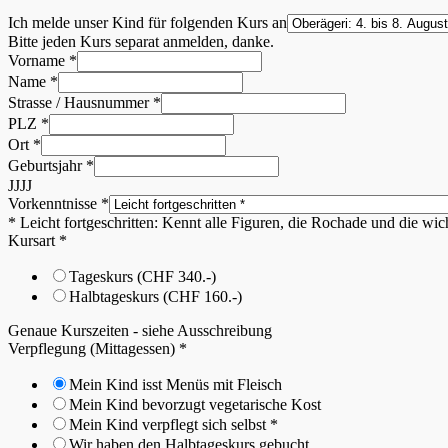
Ich melde unser Kind für folgenden Kurs an
Bitte jeden Kurs separat anmelden, danke.
Vorname
*
Name
*
Strasse / Hausnummer
*
PLZ
*
Ort
*
Geburtsjahr
*
JJJJ
Vorkenntnisse
*
* Leicht fortgeschritten: Kennt alle Figuren, die Rochade und die wi
Kursart
*
Tageskurs (CHF 340.-)
Halbtageskurs (CHF 160.-)
Genaue Kurszeiten - siehe Ausschreibung
Verpflegung (Mittagessen)
*
Mein Kind isst Menüs mit Fleisch
Mein Kind bevorzugt vegetarische Kost
Mein Kind verpflegt sich selbst *
Wir haben den Halbtageskurs gebucht