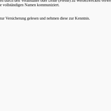
durch den Veranstalter oder Dritte (Presse) zu Werbezwecken verwend
ine vollständigen Namen kommuniziert.
ur Versicherung gelesen und nehmen diese zur Kenntnis.