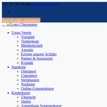
Skip
+41 79 121 40 40
info@chessmates.ch
to
content
Jetzt Kontakt aufnehmen
Unser Verein
Vorstand
Trainerteam
Mitgliedschaft
Agenda
Erfolge unserer Schüler
Partner & Sponsoren
Kontakt
Standorte
Oberägeri
Unterägeri
Steinhausen
Neuheim
Online-Gruppenkurse
Kinderkurse
Übersicht
Stufen
Anmeldung Semesterkurse