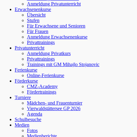
Anmeldung Privatunterricht
Erwachsenenkurse
Übersicht
Stufen
Für Erwachsene und Senioren
Für Frauen
Anmeldung Erwachsenenkurse
Privattrainings
Privatunterricht
Anmeldung Privatkurs
Privattrainings
Trainings mit GM Mihajlo Stojanovic
Ferienkurse
Online-Ferienkurse
Förderkurse
CMZ-Academy
Fördertrainings
Turniere
Mädchen- und Frauenturnier
Vierwaldstättersee GP 2026
Agenda
Schulbesuche
Medien
Fotos
Medienberichte