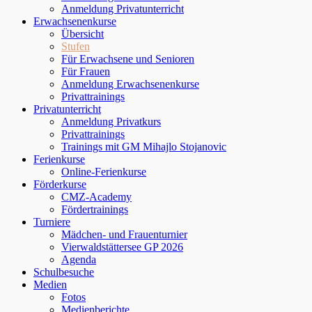
Anmeldung Privatunterricht
Erwachsenenkurse
Übersicht
Stufen
Für Erwachsene und Senioren
Für Frauen
Anmeldung Erwachsenenkurse
Privattrainings
Privatunterricht
Anmeldung Privatkurs
Privattrainings
Trainings mit GM Mihajlo Stojanovic
Ferienkurse
Online-Ferienkurse
Förderkurse
CMZ-Academy
Fördertrainings
Turniere
Mädchen- und Frauenturnier
Vierwaldstättersee GP 2026
Agenda
Schulbesuche
Medien
Fotos
Medienberichte