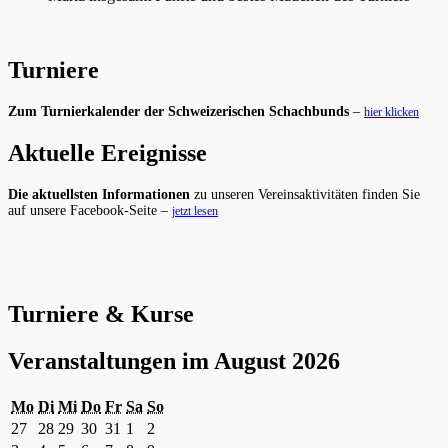
Turniere
Zum Turnierkalender der Schweizerischen Schachbunds
–
hier klicken
Aktuelle Ereignisse
Die aktuellsten Informationen
zu unseren Vereinsaktivitäten finden Sie
auf unsere Facebook-Seite –
jetzt lesen
Turniere & Kurse
Veranstaltungen im August 2026
Montag
Dienstag
Mittwoch
Donnerstag
Freitag
Samstag
Sonntag
Mo
Di
Mi
Do
Fr
Sa
So
27.
28.
29.
30.
31.
1.
2.
27
28
29
30
31
1
2
Juli
Juli
Juli
Juli
Juli
August
August