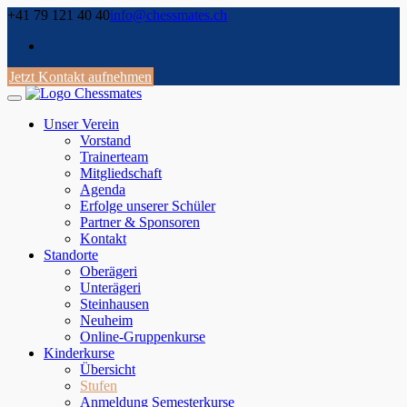
Skip
+41 79 121 40 40
info@chessmates.ch
to
content
Jetzt Kontakt aufnehmen
Unser Verein
Vorstand
Trainerteam
Mitgliedschaft
Agenda
Erfolge unserer Schüler
Partner & Sponsoren
Kontakt
Standorte
Oberägeri
Unterägeri
Steinhausen
Neuheim
Online-Gruppenkurse
Kinderkurse
Übersicht
Stufen
Anmeldung Semesterkurse