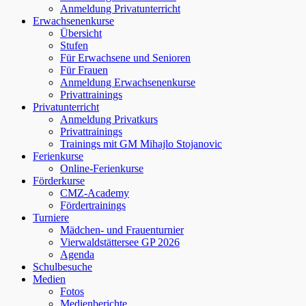
Anmeldung Privatunterricht
Erwachsenenkurse
Übersicht
Stufen
Für Erwachsene und Senioren
Für Frauen
Anmeldung Erwachsenenkurse
Privattrainings
Privatunterricht
Anmeldung Privatkurs
Privattrainings
Trainings mit GM Mihajlo Stojanovic
Ferienkurse
Online-Ferienkurse
Förderkurse
CMZ-Academy
Fördertrainings
Turniere
Mädchen- und Frauenturnier
Vierwaldstättersee GP 2026
Agenda
Schulbesuche
Medien
Fotos
Medienberichte