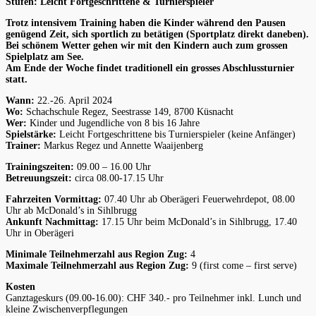
Stufen: Leicht Fortgeschrittene & Turnierspieler
Trotz intensivem Training haben die Kinder während den Pausen
genügend Zeit, sich sportlich zu betätigen (Sportplatz direkt daneben).
Bei schönem Wetter gehen wir mit den Kindern auch zum grossen
Spielplatz am See.
Am Ende der Woche findet traditionell ein grosses Abschlussturnier
statt.
Wann:
22.-26. April 2024
Wo:
Schachschule Regez, Seestrasse 149, 8700 Küsnacht
Wer:
Kinder und Jugendliche von 8 bis 16 Jahre
Spielstärke:
Leicht Fortgeschrittene bis Turnierspieler (keine Anfänger)
Trainer:
Markus Regez und Annette Waaijenberg
Trainingszeiten:
09.00 – 16.00 Uhr
Betreuungszeit:
circa 08.00-17.15 Uhr
Fahrzeiten Vormittag:
07.40 Uhr ab Oberägeri Feuerwehrdepot, 08.00
Uhr ab McDonald’s in Sihlbrugg
Ankunft Nachmittag:
17.15 Uhr beim McDonald’s in Sihlbrugg, 17.40
Uhr in Oberägeri
Minimale Teilnehmerzahl aus Region Zug:
4
Maximale Teilnehmerzahl aus Region Zug:
9 (first come – first serve)
Kosten
Ganztageskurs (09.00-16.00): CHF 340.- pro Teilnehmer inkl. Lunch und
kleine Zwischenverpflegungen