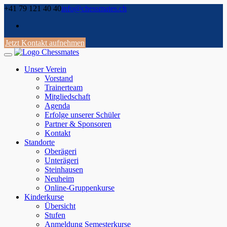
Skip
+41 79 121 40 40
info@chessmates.ch
to
content
Jetzt Kontakt aufnehmen
Unser Verein
Vorstand
Trainerteam
Mitgliedschaft
Agenda
Erfolge unserer Schüler
Partner & Sponsoren
Kontakt
Standorte
Oberägeri
Unterägeri
Steinhausen
Neuheim
Online-Gruppenkurse
Kinderkurse
Übersicht
Stufen
Anmeldung Semesterkurse