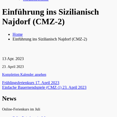
Einführung ins Sizilianisch
Najdorf (CMZ-2)
Home
Einführung ins Sizilianisch Najdorf (CMZ-2)
13
Apr.
2023
Einführung
23. April 2023
ins
Kompletten Kalender ansehen
Sizilianisch
Najdorf
Beitragsnavigation
Frühlingsferienkurs
17. April 2023
(CMZ-
Einfache Bauernendspiele (CMZ-1)
23. April 2023
2)
News
Online-Ferienkurs im Juli