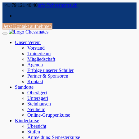
Skip
+41 79 121 40 40
info@chessmates.ch
to
content
Jetzt Kontakt aufnehmen
Unser Verein
Vorstand
Trainerteam
Mitgliedschaft
Agenda
Erfolge unserer Schüler
Partner & Sponsoren
Kontakt
Standorte
Oberägeri
Unterägeri
Steinhausen
Neuheim
Online-Gruppenkurse
Kinderkurse
Übersicht
Stufen
Anmeldung Semesterkurse