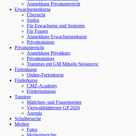
Anmeldung Privatunterricht
Erwachsenenkurse
Übersicht
Stufen
Für Erwachsene und Senioren
Für Frauen
Anmeldung Erwachsenenkurse
Privattrainings
Privatunterricht
Anmeldung Privatkurs
Privattrainings
Trainings mit GM Mihajlo Stojanovic
Ferienkurse
Online-Ferienkurse
Förderkurse
CMZ-Academy
Fördertrainings
Turniere
Mädchen- und Frauenturnier
Vierwaldstättersee GP 2026
Agenda
Schulbesuche
Medien
Fotos
Medienberichte