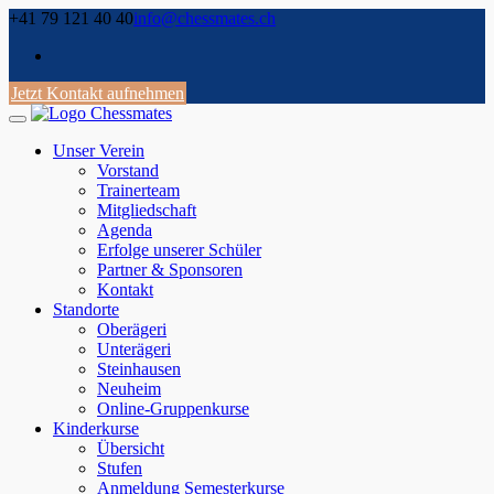
Skip
+41 79 121 40 40
info@chessmates.ch
to
content
Jetzt Kontakt aufnehmen
Unser Verein
Vorstand
Trainerteam
Mitgliedschaft
Agenda
Erfolge unserer Schüler
Partner & Sponsoren
Kontakt
Standorte
Oberägeri
Unterägeri
Steinhausen
Neuheim
Online-Gruppenkurse
Kinderkurse
Übersicht
Stufen
Anmeldung Semesterkurse