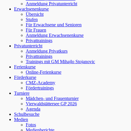
Anmeldung Privatunterricht
Erwachsenenkurse
Übersicht
Stufen
Für Erwachsene und Senioren
Für Frauen
Anmeldung Erwachsenenkurse
Privattrainings
Privatunterricht
Anmeldung Privatkurs
Privattrainings
Trainings mit GM Mihajlo Stojanovic
Ferienkurse
Online-Ferienkurse
Förderkurse
CMZ-Academy
Fördertrainings
Turniere
Mädchen- und Frauenturnier
Vierwaldstättersee GP 2026
Agenda
Schulbesuche
Medien
Fotos
Medienberichte