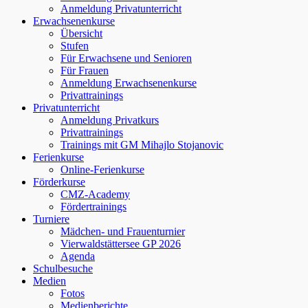
Anmeldung Privatunterricht
Erwachsenenkurse
Übersicht
Stufen
Für Erwachsene und Senioren
Für Frauen
Anmeldung Erwachsenenkurse
Privattrainings
Privatunterricht
Anmeldung Privatkurs
Privattrainings
Trainings mit GM Mihajlo Stojanovic
Ferienkurse
Online-Ferienkurse
Förderkurse
CMZ-Academy
Fördertrainings
Turniere
Mädchen- und Frauenturnier
Vierwaldstättersee GP 2026
Agenda
Schulbesuche
Medien
Fotos
Medienberichte