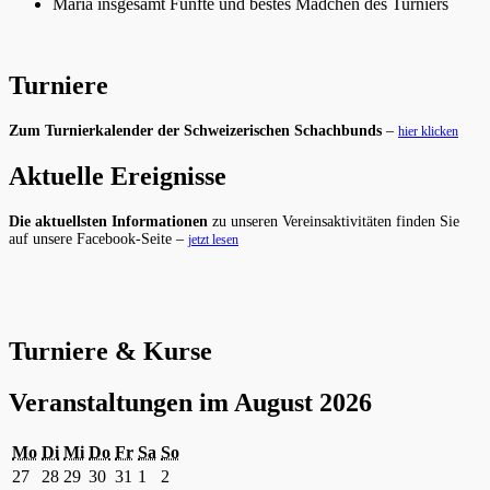
Maria insgesamt Fünfte und bestes Mädchen des Turniers
Turniere
Zum Turnierkalender der Schweizerischen Schachbunds
–
hier klicken
Aktuelle Ereignisse
Die aktuellsten Informationen
zu unseren Vereinsaktivitäten finden Sie
auf unsere Facebook-Seite –
jetzt lesen
Turniere & Kurse
Veranstaltungen im August 2026
Montag
Dienstag
Mittwoch
Donnerstag
Freitag
Samstag
Sonntag
Mo
Di
Mi
Do
Fr
Sa
So
27.
28.
29.
30.
31.
1.
2.
27
28
29
30
31
1
2