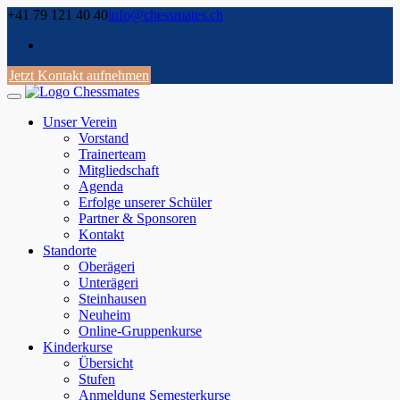
Skip
+41 79 121 40 40
info@chessmates.ch
to
content
Jetzt Kontakt aufnehmen
Unser Verein
Vorstand
Trainerteam
Mitgliedschaft
Agenda
Erfolge unserer Schüler
Partner & Sponsoren
Kontakt
Standorte
Oberägeri
Unterägeri
Steinhausen
Neuheim
Online-Gruppenkurse
Kinderkurse
Übersicht
Stufen
Anmeldung Semesterkurse