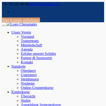
Skip
+41 79 121 40 40
info@chessmates.ch
to
content
Jetzt Kontakt aufnehmen
Unser Verein
Vorstand
Trainerteam
Mitgliedschaft
Agenda
Erfolge unserer Schüler
Partner & Sponsoren
Kontakt
Standorte
Oberägeri
Unterägeri
Steinhausen
Neuheim
Online-Gruppenkurse
Kinderkurse
Übersicht
Stufen
Anmeldung Semesterkurse