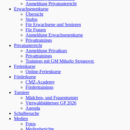
Anmeldung Privatunterricht
Erwachsenenkurse
Übersicht
Stufen
Für Erwachsene und Senioren
Für Frauen
Anmeldung Erwachsenenkurse
Privattrainings
Privatunterricht
Anmeldung Privatkurs
Privattrainings
Trainings mit GM Mihajlo Stojanovic
Ferienkurse
Online-Ferienkurse
Förderkurse
CMZ-Academy
Fördertrainings
Turniere
Mädchen- und Frauenturnier
Vierwaldstättersee GP 2026
Agenda
Schulbesuche
Medien
Fotos
Medienberichte