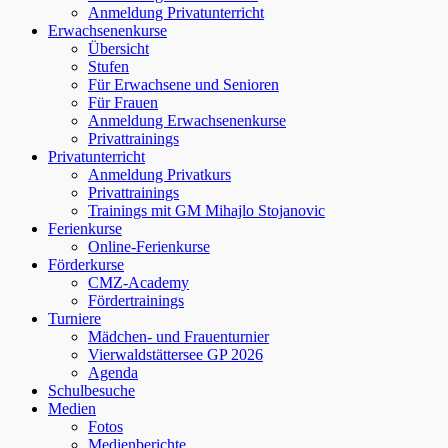
Anmeldung Privatunterricht
Erwachsenenkurse
Übersicht
Stufen
Für Erwachsene und Senioren
Für Frauen
Anmeldung Erwachsenenkurse
Privattrainings
Privatunterricht
Anmeldung Privatkurs
Privattrainings
Trainings mit GM Mihajlo Stojanovic
Ferienkurse
Online-Ferienkurse
Förderkurse
CMZ-Academy
Fördertrainings
Turniere
Mädchen- und Frauenturnier
Vierwaldstättersee GP 2026
Agenda
Schulbesuche
Medien
Fotos
Medienberichte