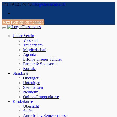
Skip
+41 79 121 40 40
info@chessmates.ch
to
content
Jetzt Kontakt aufnehmen
Unser Verein
Vorstand
Trainerteam
Mitgliedschaft
Agenda
Erfolge unserer Schüler
Partner & Sponsoren
Kontakt
Standorte
Oberägeri
Unterägeri
Steinhausen
Neuheim
Online-Gruppenkurse
Kinderkurse
Übersicht
Stufen
Anmeldung Semesterkurse