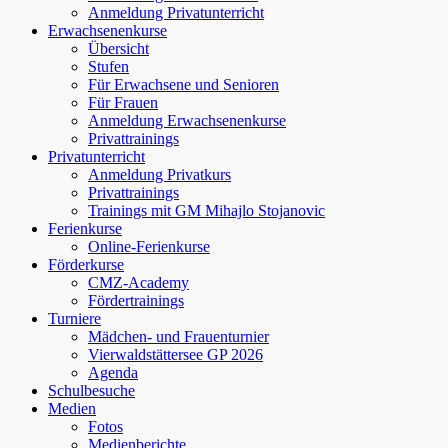
Anmeldung Privatunterricht
Erwachsenenkurse
Übersicht
Stufen
Für Erwachsene und Senioren
Für Frauen
Anmeldung Erwachsenenkurse
Privattrainings
Privatunterricht
Anmeldung Privatkurs
Privattrainings
Trainings mit GM Mihajlo Stojanovic
Ferienkurse
Online-Ferienkurse
Förderkurse
CMZ-Academy
Fördertrainings
Turniere
Mädchen- und Frauenturnier
Vierwaldstättersee GP 2026
Agenda
Schulbesuche
Medien
Fotos
Medienberichte