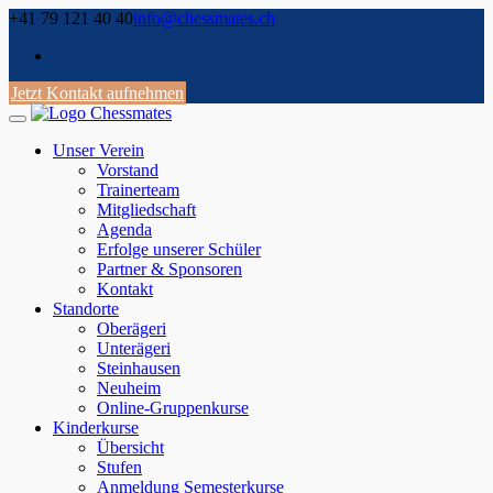
Skip
+41 79 121 40 40
info@chessmates.ch
to
content
Jetzt Kontakt aufnehmen
Unser Verein
Vorstand
Trainerteam
Mitgliedschaft
Agenda
Erfolge unserer Schüler
Partner & Sponsoren
Kontakt
Standorte
Oberägeri
Unterägeri
Steinhausen
Neuheim
Online-Gruppenkurse
Kinderkurse
Übersicht
Stufen
Anmeldung Semesterkurse