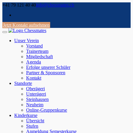
Skip
+41 79 121 40 40
info@chessmates.ch
to
content
Jetzt Kontakt aufnehmen
Unser Verein
Vorstand
Trainerteam
Mitgliedschaft
Agenda
Erfolge unserer Schüler
Partner & Sponsoren
Kontakt
Standorte
Oberägeri
Unterägeri
Steinhausen
Neuheim
Online-Gruppenkurse
Kinderkurse
Übersicht
Stufen
Anmeldung Semesterkurse