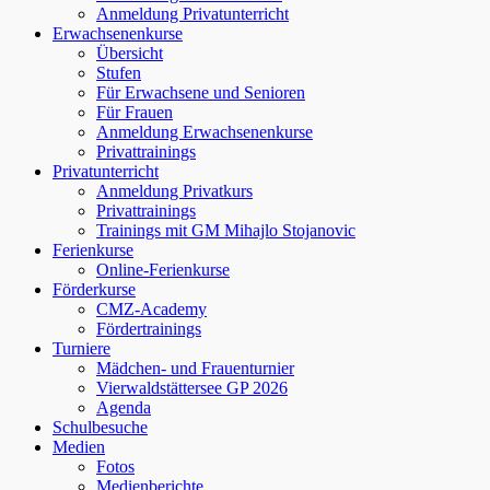
Anmeldung Privatunterricht
Erwachsenenkurse
Übersicht
Stufen
Für Erwachsene und Senioren
Für Frauen
Anmeldung Erwachsenenkurse
Privattrainings
Privatunterricht
Anmeldung Privatkurs
Privattrainings
Trainings mit GM Mihajlo Stojanovic
Ferienkurse
Online-Ferienkurse
Förderkurse
CMZ-Academy
Fördertrainings
Turniere
Mädchen- und Frauenturnier
Vierwaldstättersee GP 2026
Agenda
Schulbesuche
Medien
Fotos
Medienberichte