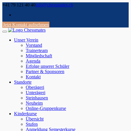
Skip
+41 79 121 40 40
info@chessmates.ch
to
content
Jetzt Kontakt aufnehmen
Unser Verein
Vorstand
Trainerteam
Mitgliedschaft
Agenda
Erfolge unserer Schüler
Partner & Sponsoren
Kontakt
Standorte
Oberägeri
Unterägeri
Steinhausen
Neuheim
Online-Gruppenkurse
Kinderkurse
Übersicht
Stufen
Anmeldung Semesterkurse