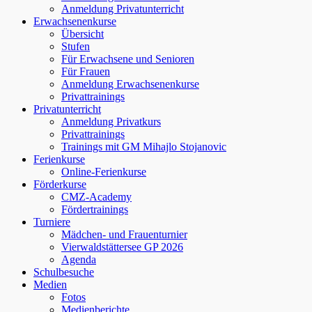
Anmeldung Privatunterricht
Erwachsenenkurse
Übersicht
Stufen
Für Erwachsene und Senioren
Für Frauen
Anmeldung Erwachsenenkurse
Privattrainings
Privatunterricht
Anmeldung Privatkurs
Privattrainings
Trainings mit GM Mihajlo Stojanovic
Ferienkurse
Online-Ferienkurse
Förderkurse
CMZ-Academy
Fördertrainings
Turniere
Mädchen- und Frauenturnier
Vierwaldstättersee GP 2026
Agenda
Schulbesuche
Medien
Fotos
Medienberichte