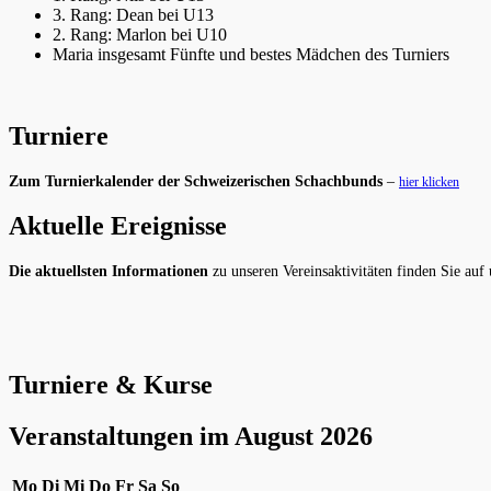
3. Rang: Dean bei U13
2. Rang: Marlon bei U10
Maria insgesamt Fünfte und bestes Mädchen des Turniers
Turniere
Zum Turnierkalender der Schweizerischen Schachbunds
–
hier klicken
Aktuelle Ereignisse
Die aktuellsten Informationen
zu unseren Vereinsaktivitäten finden Sie auf
Turniere & Kurse
Veranstaltungen im August 2026
Montag
Dienstag
Mittwoch
Donnerstag
Freitag
Samstag
Sonntag
Mo
Di
Mi
Do
Fr
Sa
So