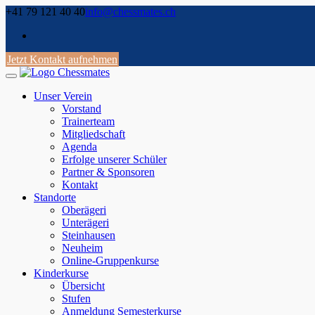
Skip
+41 79 121 40 40
info@chessmates.ch
to
content
Jetzt Kontakt aufnehmen
Unser Verein
Vorstand
Trainerteam
Mitgliedschaft
Agenda
Erfolge unserer Schüler
Partner & Sponsoren
Kontakt
Standorte
Oberägeri
Unterägeri
Steinhausen
Neuheim
Online-Gruppenkurse
Kinderkurse
Übersicht
Stufen
Anmeldung Semesterkurse