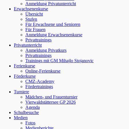
Anmeldung Privatunterricht
Erwachsenenkurse
Übersicht
Stufen
Für Erwachsene und Senioren
Für Frauen
Anmeldung Erwachsenenkurse
Privattrainings
Privatunterricht
Anmeldung Privatkurs
Privattrainings
Trainings mit GM Mihajlo Stojanovic
Ferienkurse
Online-Ferienkurse
Förderkurse
CMZ-Academy
Fördertrainings
Turniere
Mädchen- und Frauenturnier
Vierwaldstättersee GP 2026
Agenda
Schulbesuche
Medien
Fotos
Medienberichte