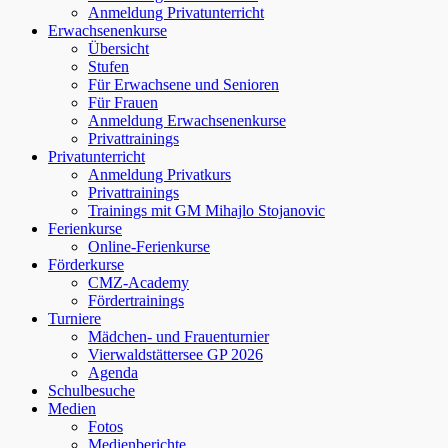
Anmeldung Privatunterricht
Erwachsenenkurse
Übersicht
Stufen
Für Erwachsene und Senioren
Für Frauen
Anmeldung Erwachsenenkurse
Privattrainings
Privatunterricht
Anmeldung Privatkurs
Privattrainings
Trainings mit GM Mihajlo Stojanovic
Ferienkurse
Online-Ferienkurse
Förderkurse
CMZ-Academy
Fördertrainings
Turniere
Mädchen- und Frauenturnier
Vierwaldstättersee GP 2026
Agenda
Schulbesuche
Medien
Fotos
Medienberichte