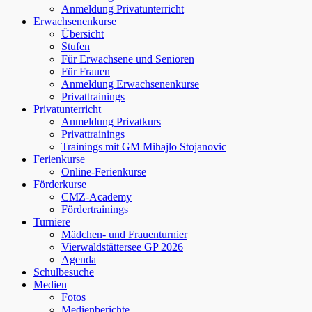
Anmeldung Privatunterricht
Erwachsenenkurse
Übersicht
Stufen
Für Erwachsene und Senioren
Für Frauen
Anmeldung Erwachsenenkurse
Privattrainings
Privatunterricht
Anmeldung Privatkurs
Privattrainings
Trainings mit GM Mihajlo Stojanovic
Ferienkurse
Online-Ferienkurse
Förderkurse
CMZ-Academy
Fördertrainings
Turniere
Mädchen- und Frauenturnier
Vierwaldstättersee GP 2026
Agenda
Schulbesuche
Medien
Fotos
Medienberichte