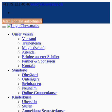
Skip
+41 79 121 40 40
info@chessmates.ch
to
content
Jetzt Kontakt aufnehmen
Unser Verein
Vorstand
Trainerteam
Mitgliedschaft
Agenda
Erfolge unserer Schüler
Partner & Sponsoren
Kontakt
Standorte
Oberägeri
Unterägeri
Steinhausen
Neuheim
Online-Gruppenkurse
Kinderkurse
Übersicht
Stufen
Anmeldung Semesterkurse