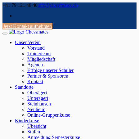
Skip
+41 79 121 40 40
info@chessmates.ch
to
content
Jetzt Kontakt aufnehmen
Unser Verein
Vorstand
Trainerteam
Mitgliedschaft
Agenda
Erfolge unserer Schüler
Partner & Sponsoren
Kontakt
Standorte
Oberägeri
Unterägeri
Steinhausen
Neuheim
Online-Gruppenkurse
Kinderkurse
Übersicht
Stufen
Anmeldung Semesterkurse