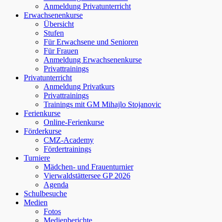
Anmeldung Privatunterricht
Erwachsenenkurse
Übersicht
Stufen
Für Erwachsene und Senioren
Für Frauen
Anmeldung Erwachsenenkurse
Privattrainings
Privatunterricht
Anmeldung Privatkurs
Privattrainings
Trainings mit GM Mihajlo Stojanovic
Ferienkurse
Online-Ferienkurse
Förderkurse
CMZ-Academy
Fördertrainings
Turniere
Mädchen- und Frauenturnier
Vierwaldstättersee GP 2026
Agenda
Schulbesuche
Medien
Fotos
Medienberichte