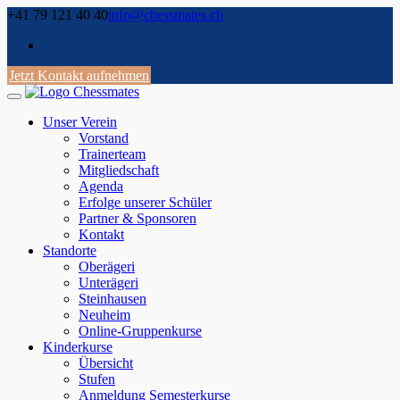
Skip
+41 79 121 40 40
info@chessmates.ch
to
content
Jetzt Kontakt aufnehmen
Unser Verein
Vorstand
Trainerteam
Mitgliedschaft
Agenda
Erfolge unserer Schüler
Partner & Sponsoren
Kontakt
Standorte
Oberägeri
Unterägeri
Steinhausen
Neuheim
Online-Gruppenkurse
Kinderkurse
Übersicht
Stufen
Anmeldung Semesterkurse