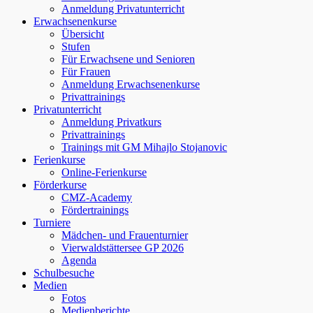
Anmeldung Privatunterricht
Erwachsenenkurse
Übersicht
Stufen
Für Erwachsene und Senioren
Für Frauen
Anmeldung Erwachsenenkurse
Privattrainings
Privatunterricht
Anmeldung Privatkurs
Privattrainings
Trainings mit GM Mihajlo Stojanovic
Ferienkurse
Online-Ferienkurse
Förderkurse
CMZ-Academy
Fördertrainings
Turniere
Mädchen- und Frauenturnier
Vierwaldstättersee GP 2026
Agenda
Schulbesuche
Medien
Fotos
Medienberichte