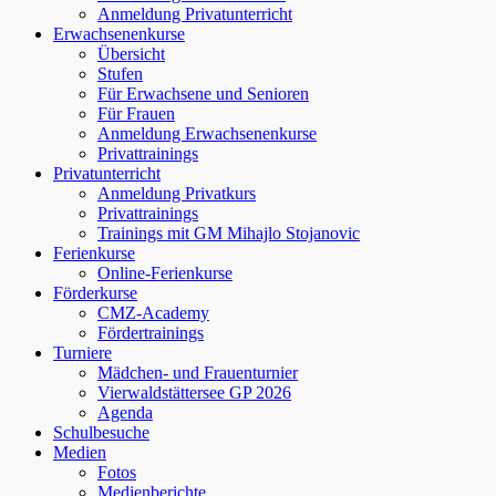
Anmeldung Privatunterricht
Erwachsenenkurse
Übersicht
Stufen
Für Erwachsene und Senioren
Für Frauen
Anmeldung Erwachsenenkurse
Privattrainings
Privatunterricht
Anmeldung Privatkurs
Privattrainings
Trainings mit GM Mihajlo Stojanovic
Ferienkurse
Online-Ferienkurse
Förderkurse
CMZ-Academy
Fördertrainings
Turniere
Mädchen- und Frauenturnier
Vierwaldstättersee GP 2026
Agenda
Schulbesuche
Medien
Fotos
Medienberichte