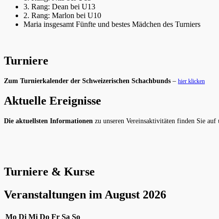
3. Rang: Dean bei U13
2. Rang: Marlon bei U10
Maria insgesamt Fünfte und bestes Mädchen des Turniers
Turniere
Zum Turnierkalender der Schweizerischen Schachbunds
–
hier klicken
Aktuelle Ereignisse
Die aktuellsten Informationen
zu unseren Vereinsaktivitäten finden Sie auf
Turniere & Kurse
Veranstaltungen im August 2026
Montag
Dienstag
Mittwoch
Donnerstag
Freitag
Samstag
Sonntag
Mo
Di
Mi
Do
Fr
Sa
So