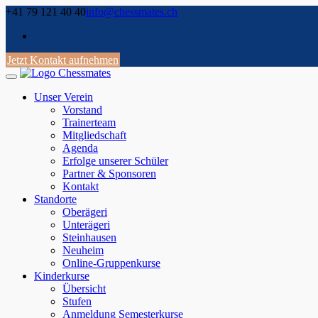
Skip
+41 79 121 40 40
info@chessmates.ch
to
content
Jetzt Kontakt aufnehmen
Unser Verein
Vorstand
Trainerteam
Mitgliedschaft
Agenda
Erfolge unserer Schüler
Partner & Sponsoren
Kontakt
Standorte
Oberägeri
Unterägeri
Steinhausen
Neuheim
Online-Gruppenkurse
Kinderkurse
Übersicht
Stufen
Anmeldung Semesterkurse