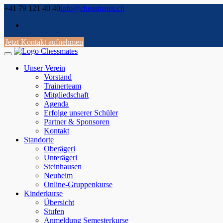
Skip
+41 79 121 40 40
info@chessmates.ch
to
content
Jetzt Kontakt aufnehmen
Unser Verein
Vorstand
Trainerteam
Mitgliedschaft
Agenda
Erfolge unserer Schüler
Partner & Sponsoren
Kontakt
Standorte
Oberägeri
Unterägeri
Steinhausen
Neuheim
Online-Gruppenkurse
Kinderkurse
Übersicht
Stufen
Anmeldung Semesterkurse