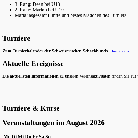
3. Rang: Dean bei U13
2. Rang: Marlon bei U10
Maria insgesamt Fünfte und bestes Mädchen des Turniers
Turniere
Zum Turnierkalender der Schweizerischen Schachbunds
–
hier klicken
Aktuelle Ereignisse
Die aktuellsten Informationen
zu unseren Vereinsaktivitäten finden Sie auf
Turniere & Kurse
Veranstaltungen im August 2026
Montag
Dienstag
Mittwoch
Donnerstag
Freitag
Samstag
Sonntag
Mo
Di
Mi
Do
Fr
Sa
So