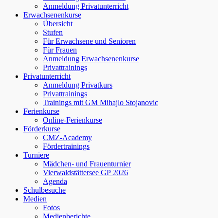
Anmeldung Privatunterricht
Erwachsenenkurse
Übersicht
Stufen
Für Erwachsene und Senioren
Für Frauen
Anmeldung Erwachsenenkurse
Privattrainings
Privatunterricht
Anmeldung Privatkurs
Privattrainings
Trainings mit GM Mihajlo Stojanovic
Ferienkurse
Online-Ferienkurse
Förderkurse
CMZ-Academy
Fördertrainings
Turniere
Mädchen- und Frauenturnier
Vierwaldstättersee GP 2026
Agenda
Schulbesuche
Medien
Fotos
Medienberichte