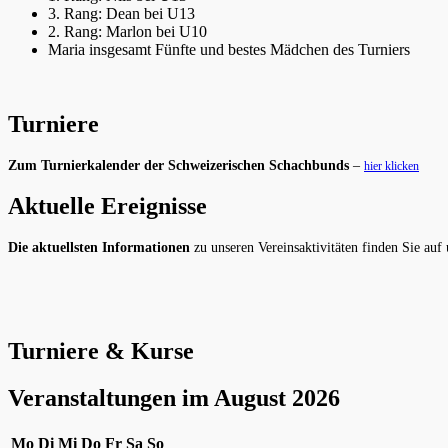
3. Rang: Dean bei U13
2. Rang: Marlon bei U10
Maria insgesamt Fünfte und bestes Mädchen des Turniers
Turniere
Zum Turnierkalender der Schweizerischen Schachbunds
–
hier klicken
Aktuelle Ereignisse
Die aktuellsten Informationen
zu unseren Vereinsaktivitäten finden Sie auf
Turniere & Kurse
Veranstaltungen im August 2026
Montag
Dienstag
Mittwoch
Donnerstag
Freitag
Samstag
Sonntag
Mo
Di
Mi
Do
Fr
Sa
So