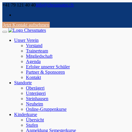
Skip
+41 79 121 40 40
info@chessmates.ch
to
content
Jetzt Kontakt aufnehmen
Unser Verein
Vorstand
Trainerteam
Mitgliedschaft
Agenda
Erfolge unserer Schüler
Partner & Sponsoren
Kontakt
Standorte
Oberägeri
Unterägeri
Steinhausen
Neuheim
Online-Gruppenkurse
Kinderkurse
Übersicht
Stufen
Anmeldung Semesterkurse