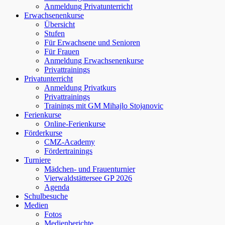
Anmeldung Privatunterricht
Erwachsenenkurse
Übersicht
Stufen
Für Erwachsene und Senioren
Für Frauen
Anmeldung Erwachsenenkurse
Privattrainings
Privatunterricht
Anmeldung Privatkurs
Privattrainings
Trainings mit GM Mihajlo Stojanovic
Ferienkurse
Online-Ferienkurse
Förderkurse
CMZ-Academy
Fördertrainings
Turniere
Mädchen- und Frauenturnier
Vierwaldstättersee GP 2026
Agenda
Schulbesuche
Medien
Fotos
Medienberichte