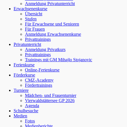
Anmeldung Privatunterricht
Erwachsenenkurse
Übersicht
Stufen
Für Erwachsene und Senioren
Für Frauen
Anmeldung Erwachsenenkurse
Privattrainings
Privatunterricht
Anmeldung Privatkurs
Privattrainings
Trainings mit GM Mihajlo Stojanovic
Ferienkurse
Online-Ferienkurse
Förderkurse
CMZ-Academy
Fördertrainings
Turniere
Mädchen- und Frauenturnier
Vierwaldstättersee GP 2026
Agenda
Schulbesuche
Medien
Fotos
Medienberichte