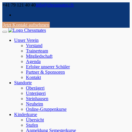
Skip
+41 79 121 40 40
info@chessmates.ch
to
content
Jetzt Kontakt aufnehmen
Unser Verein
Vorstand
Trainerteam
Mitgliedschaft
Agenda
Erfolge unserer Schüler
Partner & Sponsoren
Kontakt
Standorte
Oberägeri
Unterägeri
Steinhausen
Neuheim
Online-Gruppenkurse
Kinderkurse
Übersicht
Stufen
Anmeldung Semesterkurse