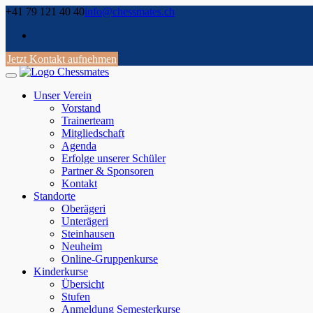
Skip
+41 79 121 40 40
info@chessmates.ch
to
content
Jetzt Kontakt aufnehmen
Unser Verein
Vorstand
Trainerteam
Mitgliedschaft
Agenda
Erfolge unserer Schüler
Partner & Sponsoren
Kontakt
Standorte
Oberägeri
Unterägeri
Steinhausen
Neuheim
Online-Gruppenkurse
Kinderkurse
Übersicht
Stufen
Anmeldung Semesterkurse