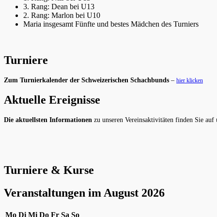
3. Rang: Dean bei U13
2. Rang: Marlon bei U10
Maria insgesamt Fünfte und bestes Mädchen des Turniers
Turniere
Zum Turnierkalender der Schweizerischen Schachbunds
–
hier klicken
Aktuelle Ereignisse
Die aktuellsten Informationen
zu unseren Vereinsaktivitäten finden Sie auf
Turniere & Kurse
Veranstaltungen im August 2026
Montag
Dienstag
Mittwoch
Donnerstag
Freitag
Samstag
Sonntag
Mo
Di
Mi
Do
Fr
Sa
So