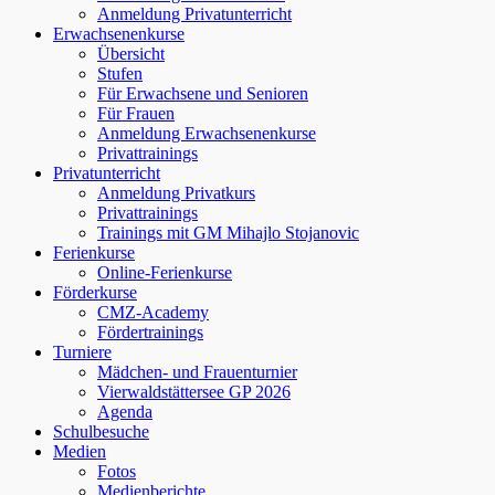
Anmeldung Privatunterricht
Erwachsenenkurse
Übersicht
Stufen
Für Erwachsene und Senioren
Für Frauen
Anmeldung Erwachsenenkurse
Privattrainings
Privatunterricht
Anmeldung Privatkurs
Privattrainings
Trainings mit GM Mihajlo Stojanovic
Ferienkurse
Online-Ferienkurse
Förderkurse
CMZ-Academy
Fördertrainings
Turniere
Mädchen- und Frauenturnier
Vierwaldstättersee GP 2026
Agenda
Schulbesuche
Medien
Fotos
Medienberichte